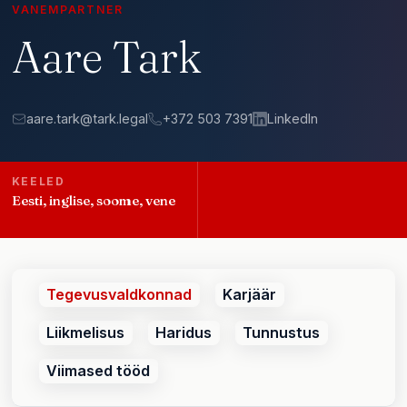
VANEMPARTNER
Aare Tark
aare.tark@tark.legal
+372 503 7391
LinkedIn
KEELED
Eesti, inglise, soome, vene
Tegevusvaldkonnad
Karjäär
Liikmelisus
Haridus
Tunnustus
Viimased tööd