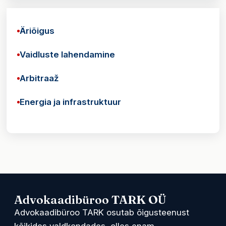
Äriõigus
Vaidluste lahendamine
Arbitraaž
Energia ja infrastruktuur
Advokaadibüroo TARK OÜ
Advokaadibüroo TARK osutab õigusteenust
kõikides valdkondades, olles enam