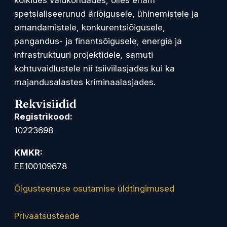
spetsialiseerunud äriõigusele, ühinemistele ja
omandamistele, konkurentsiõigusele,
pangandus- ja finantsõigusele, energia ja
infrastruktuuri projektidele, samuti
kohtuvaidlustele nii tsiiviilasjades kui ka
majandusalastes kriminaalasjades.
Rekvisiidid
Registrikood:
10223698
KMKR:
EE100109678
Õigusteenuse osutamise üldtingimused
Privaatsusteade