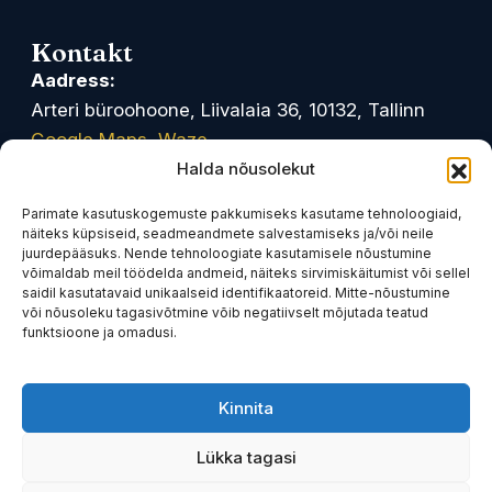
Kontakt
Aadress:
Arteri büroohoone, Liivalaia 36, 10132, Tallinn
Google Maps
Waze
Halda nõusolekut
Tööaeg:
Parimate kasutuskogemuste pakkumiseks kasutame tehnoloogiaid,
E-R: 09.00-17.00
näiteks küpsiseid, seadmeandmete salvestamiseks ja/või neile
juurdepääsuks. Nende tehnoloogiate kasutamisele nõustumine
Telefon:
võimaldab meil töödelda andmeid, näiteks sirvimiskäitumist või sellel
+372 611 0900
saidil kasutatavaid unikaalseid identifikaatoreid. Mitte-nõustumine
või nõusoleku tagasivõtmine võib negatiivselt mõjutada teatud
funktsioone ja omadusi.
E-post:
info@tark.legal
Kinnita
Linkedin
Facebook
Youtube
Lükka tagasi
© Advokaadibüroo Tark OÜ. Kõik õigused